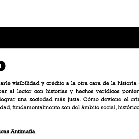
CRÓNICAS ANTIMAFIA
o
arle visibilidad y crédito a la otra cara de la histori
par al lector con historias y hechos verídicos poni
lograr una sociedad más justa.
Cómo deviene el cri
idad, fundamentalmente son del ámbito social, históric
cas Antimafia
.