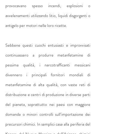
provocavano spesso incendi, esplosioni o 
avvelenamenti utilizzando litio, liquidi disgorganti o 
antigelo per motori nelle loro ricette.
Sebbene questi cuochi entusiasti e improvvisati 
continuassero a produrre metanfetamine di 
pessima qualità, i narcotrafficanti messicani 
divennero i principali fornitori mondiali di 
metanfetamine di alta qualità, con vaste reti di 
distribuzione e centri di produzione in diverse parti 
del pianeta, soprattutto nei paesi con maggiore 
domanda o minori controlli sull’importazione dei 
precursori chimici. In semplici case alla periferia del 
Kansas, del Nuovo Messico o dell’Arizona, chimici 