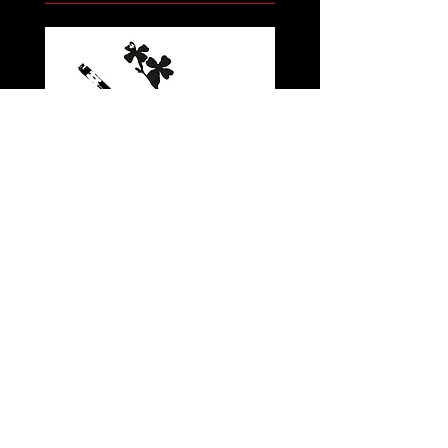
La parábola de los
héroes
El podcast y stream "
La
parábola
de los
héroes"
es un programa realizado junto
a
BiRo Contenidos
que busca
recuperar
y difundir la historia de
hombres y mujeres que dieron su vida
contra el crimen organizado.