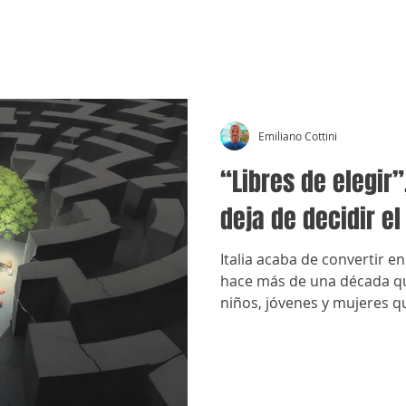
CRÓNICAS ANTIMAFIA
Emiliano Cottini
“Libres de elegir
deja de decidir el
Italia acaba de convertir e
hace más de una década qu
niños, jóvenes y mujeres 
entornos familiares vincula
organizada.