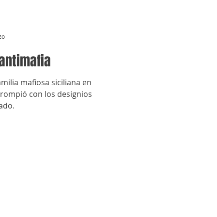
zo
 antimafia
milia mafiosa siciliana en
a rompió con los designios
nado.