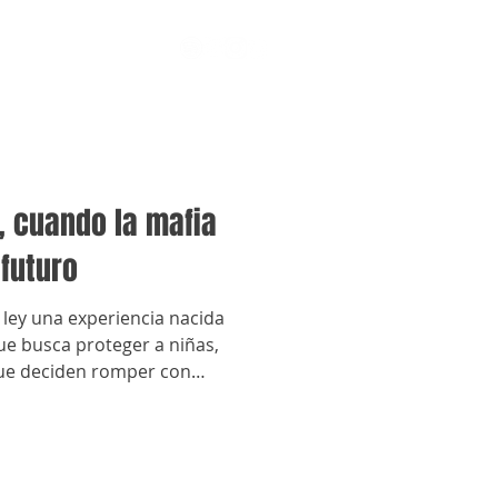
”, cuando la mafia
 futuro
n ley una experiencia nacida
e busca proteger a niñas,
que deciden romper con
dos a la criminalidad