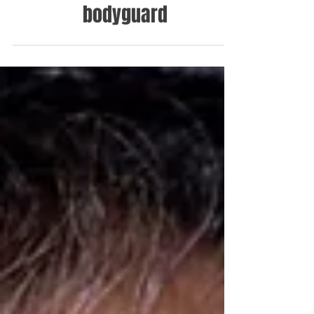
Emanuela Loi: the antimafia
bodyguard