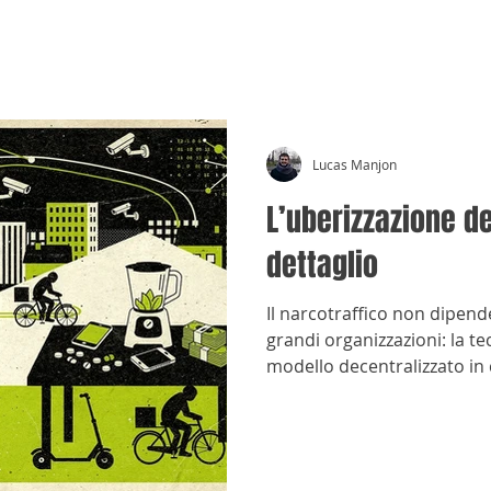
CRÓNICAS ANTIMAFIA
Lucas Manjon
L’uberizzazione de
dettaglio
Il narcotraffico non dipend
grandi organizzazioni: la te
modello decentralizzato in 
fabbricare, tagliare e ven
logica delle piattaforme.