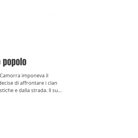
o popolo
a Camorra imponeva il
ecise di affrontare i clan
stiche e dalla strada. Il suo
uscì a cancellare ciò che