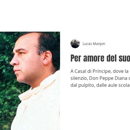
CRÓNICAS ANTIMAFIA
Lucas Manjon
Per amore del su
A Casal di Principe, dove l
silenzio, Don Peppe Diana d
dal pulpito, dalle aule scola
assassinio, nel 1994, non ri
aveva messo in moto.