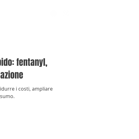
ido: fentanyl,
azione
idurre i costi, ampliare
onsumo.