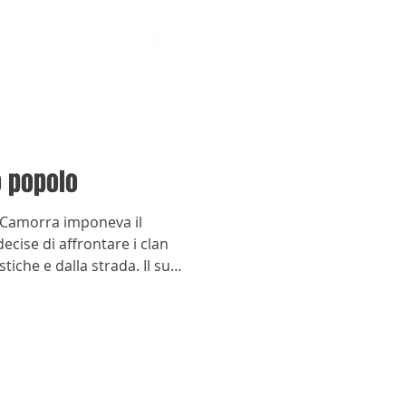
o popolo
a Camorra imponeva il
ecise di affrontare i clan
stiche e dalla strada. Il suo
uscì a cancellare ciò che