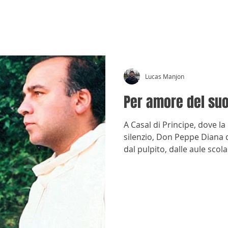
CRÓNICAS ANTIMAFIA
Lucas Manjon
Per amore del su
A Casal di Principe, dove l
silenzio, Don Peppe Diana d
dal pulpito, dalle aule scola
assassinio, nel 1994, non ri
aveva messo in moto.