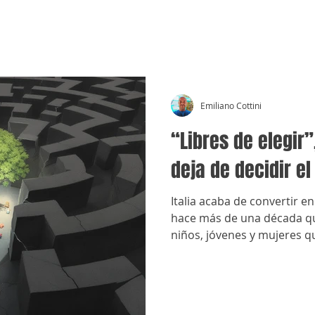
CRÓNICAS ANTIMAFIA
Emiliano Cottini
“Libres de elegir
deja de decidir el
Italia acaba de convertir e
hace más de una década qu
niños, jóvenes y mujeres 
entornos familiares vincula
organizada.