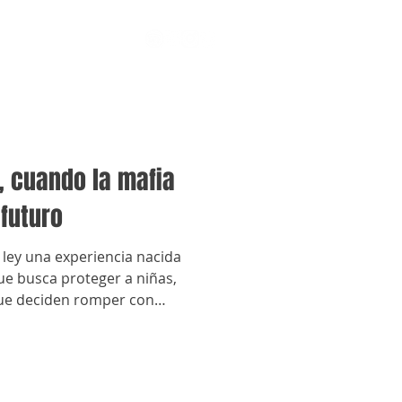
”, cuando la mafia
 futuro
n ley una experiencia nacida
e busca proteger a niñas,
que deciden romper con
dos a la criminalidad