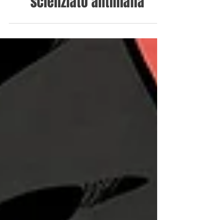
Giovanni Falcone: lo
scienziato antimafia