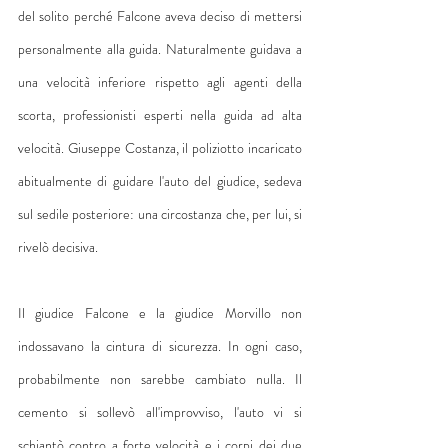
del solito perché Falcone aveva deciso di mettersi 
personalmente alla guida. Naturalmente guidava a 
una velocità inferiore rispetto agli agenti della 
scorta, professionisti esperti nella guida ad alta 
velocità. Giuseppe Costanza, il poliziotto incaricato 
abitualmente di guidare l'auto del giudice, sedeva 
sul sedile posteriore: una circostanza che, per lui, si 
rivelò decisiva.
Il giudice Falcone e la giudice Morvillo non 
indossavano la cintura di sicurezza. In ogni caso, 
probabilmente non sarebbe cambiato nulla. Il 
cemento si sollevò all'improvviso, l'auto vi si 
schiantò contro a forte velocità e i corpi dei due 