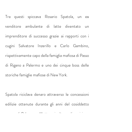
Tra questi spiccava Rosario Spatola, un ex 
venditore ambulante di latte diventato un 
imprenditore di successo grazie ai rapporti con i 
cugini Salvatore Inzerillo e Carlo Gambino, 
rispettivamente capo della famiglia mafiosa di Passo 
di Rigano a Palermo e uno dei cinque boss delle 
storiche famiglie mafiose di New York.
Spatola riciclava denaro attraverso le concessioni 
edilizie ottenute durante gli anni del cosiddetto 
«sacco di Palermo». Metteva inoltre a disposizione 
le proprie proprietà affinché mafiosi siciliani e 