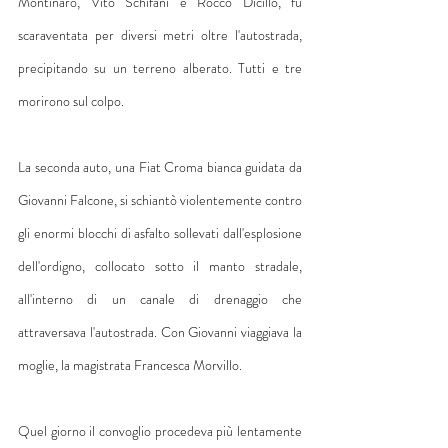
Montinaro, Vito Schifani e Rocco Dicillo, fu 
scaraventata per diversi metri oltre l'autostrada, 
precipitando su un terreno alberato. Tutti e tre 
morirono sul colpo.
La seconda auto, una Fiat Croma bianca guidata da 
Giovanni Falcone, si schiantò violentemente contro 
gli enormi blocchi di asfalto sollevati dall'esplosione 
dell'ordigno, collocato sotto il manto stradale, 
all'interno di un canale di drenaggio che 
attraversava l'autostrada. Con Giovanni viaggiava la 
moglie, la magistrata Francesca Morvillo.
Quel giorno il convoglio procedeva più lentamente 