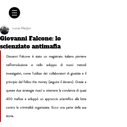
CRÓNICAS
ANTIMAFIA
Lucas Manjon
Giovanni Falcone: lo
scienziato antimafia
Giovanni Falcone è stato un magistrato italiano pioniere 
nell'introduzione e nello sviluppo di nuovi metodi 
investigativi, come l'utilizzo dei collaboratori di giustizia e il 
principio del follow the money (seguire il denaro). Grazie a 
queste due strategie riuscì a ottenere la condanna di quasi 
400 mafiosi e sviluppò un approccio scientifico alla lotta 
contro la criminalità organizzata. Ecco una parte della sua 
storia.