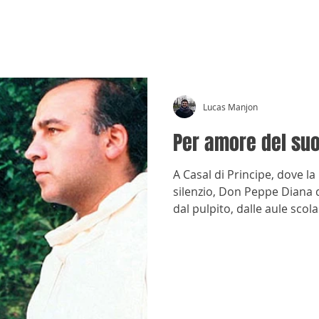
CRÓNICAS ANTIMAFIA
Lucas Manjon
Per amore del su
A Casal di Principe, dove l
silenzio, Don Peppe Diana d
dal pulpito, dalle aule scola
assassinio, nel 1994, non ri
aveva messo in moto.