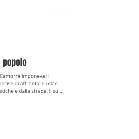
o popolo
a Camorra imponeva il
ecise di affrontare i clan
stiche e dalla strada. Il suo
uscì a cancellare ciò che