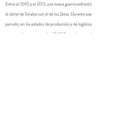
Entre el 2010 y el 2012, una nueva guerra enfrentó 
al cártel de Sinaloa con el de los Zetas. Durante ese 
periodo, en los estados de producción y de logística 
se cometieron cerca de 60.000 asesinatos, el 
setenta por ciento de los cometidos en todo el país. 
Masacres como la de Durango -340 cuerpos 
enterrados en una fosa común-, o la de San 
Fernando -72 migrantes secuestrados y asesinados 
cerca de la frontera con Estados Unidos- poco 
tienen que ver con lo que ocurre en Argentina. Si 
bien la tortura y los asesinatos de adolescentes o 
los vecinos atrapados en tiroteos entre 
narcotraficantes de vez en cuando conmocionan a 
la opinión pública, suelen concluir en declaraciones 