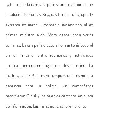
agitados por la campaña pero sobre todo por lo que 
pasaba en Roma: las Brigadas Rojas —un grupo de 
extrema izquierda— mantenía secuestrado al ex 
primer ministro Aldo Moro desde hacía varias 
semanas. La campaña electoral lo mantenía todo el 
día en la calle, entre reuniones y actividades 
políticas, pero no era lógico que desapareciera. La 
madrugada del 9 de mayo, después de presentar la 
denuncia ante la policía, sus compañeros 
recorrieron Cinisi y los pueblos cercanos en busca 
de información. Las malas noticias llegan pronto. 
Poco antes del amanecer recibieron la noticia de 
que un cadáver había sido encontrado y todas sus 