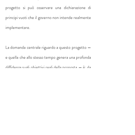
progetto si può osservare una dichiarazione di 
principi vuoti che il governo non intende realmente 
implementare.
La domanda centrale riguardo a questo progetto — 
e quella che allo stesso tempo genera una profonda 
diffidenza sugli obiettivi reali della proposta — è: da 
dove verranno ottenuti i fondi per creare un nuovo 
regime? Soprattutto considerando che il governo 
ha più volte affermato che avrebbe posto il veto a 
tutte le leggi che non indicassero chiaramente le 
risorse necessarie per finanziarle.