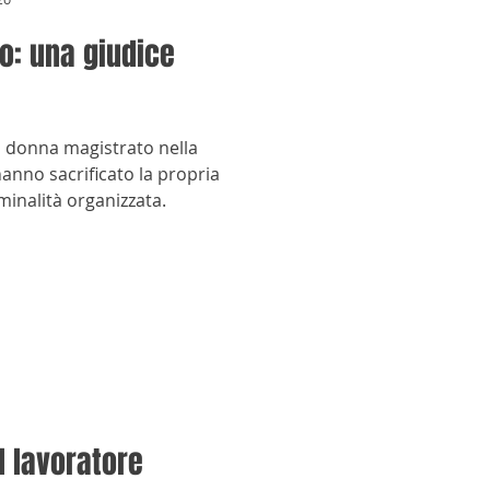
o: una giudice
a donna magistrato nella
hanno sacrificato la propria
iminalità organizzata.
il lavoratore