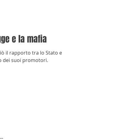
gge e la mafia
 il rapporto tra lo Stato e
no dei suoi promotori.
zo