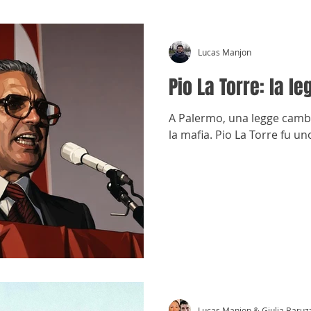
Lucas Manjon
Pio La Torre: la le
A Palermo, una legge cambiò
la mafia. Pio La Torre fu u
Lucas Manjon & Giulia Baruz