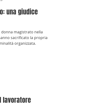
o: una giudice
a donna magistrato nella
hanno sacrificato la propria
iminalità organizzata.
il lavoratore