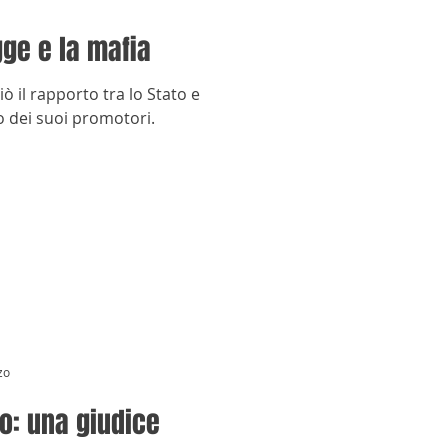
gge e la mafia
 il rapporto tra lo Stato e
no dei suoi promotori.
zo
o: una giudice