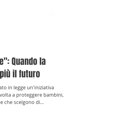
re": Quando la
iù il futuro
to in legge un'iniziativa
 volta a proteggere bambini,
ne che scelgono di
liari legati alla criminalità