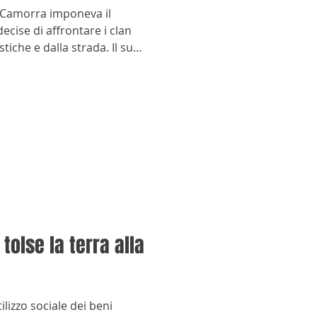
a Camorra imponeva il
ecise di affrontare i clan
stiche e dalla strada. Il suo
uscì a cancellare ciò che
tolse la terra alla
utilizzo sociale dei beni