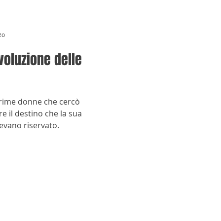
zo
ivoluzione delle
prime donne che cercò
e il destino che la sua
vevano riservato.