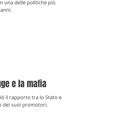
in una delle politiche più
 anni.
gge e la mafia
 il rapporto tra lo Stato e
no dei suoi promotori.