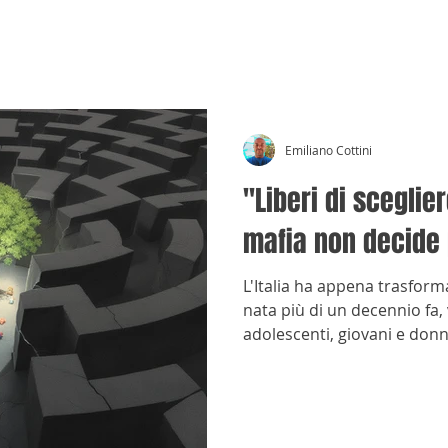
CRÓNICAS ANTIMAFIA
Emiliano Cottini
"Liberi di sceglie
mafia non decide p
L'Italia ha appena trasforma
nata più di un decennio fa,
adolescenti, giovani e don
allontanarsi da contesti fami
organizzata.