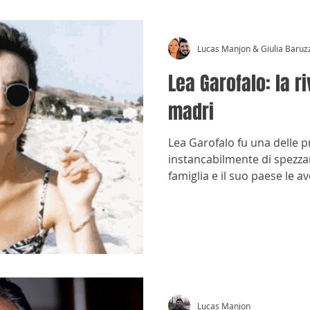
Lucas Manjon & Giulia Baruz
Lea Garofalo: la r
madri
Lea Garofalo fu una delle 
instancabilmente di spezzar
famiglia e il suo paese le a
Lucas Manjon