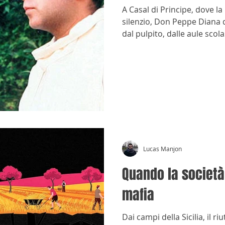
A Casal di Principe, dove l
silenzio, Don Peppe Diana d
dal pulpito, dalle aule scola
assassinio, nel 1994, non ri
aveva messo in moto.
Lucas Manjon
Quando la società 
mafia
Dai campi della Sicilia, il ri