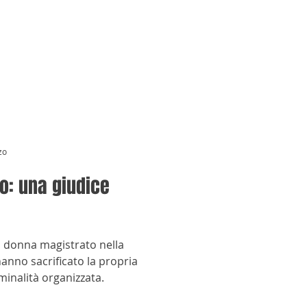
zo
o: una giudice
a donna magistrato nella
hanno sacrificato la propria
iminalità organizzata.