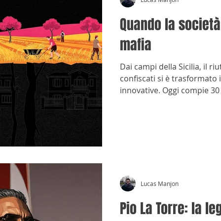
Quando la società 
mafia
Dai campi della Sicilia, il ri
confiscati si è trasformato 
innovative. Oggi compie 30
Lucas Manjon
Pio La Torre: la le