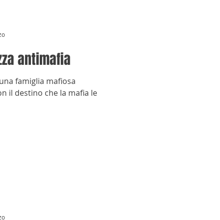
zo
azza antimafia
 una famiglia mafiosa
on il destino che la mafia le
zo