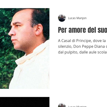
Lucas Manjon
Per amore del su
A Casal di Principe, dove l
silenzio, Don Peppe Diana d
dal pulpito, dalle aule scola
assassinio, nel 1994, non ri
aveva messo in moto.
Lucas Manjon