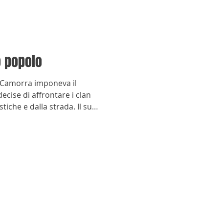
o popolo
a Camorra imponeva il
ecise di affrontare i clan
stiche e dalla strada. Il suo
uscì a cancellare ciò che